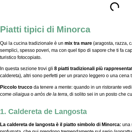
Piatti tipici di Minorca
Qui la cucina tradizionale è un
mix tra mare
(aragosta, razza, c
semplici, spesso poveri, ma con quel tipo di sapore che ti fa cap
turistico fotocopiato.
In questa sezione trovi gli
8 piatti tradizionali più rappresentat
caldereta), altri sono perfetti per un pranzo leggero o una cena t
Piccolo trucco
da tenere a mente: quando in un ristorante vedi p
come
oliaigua
o
arròs de la terra
, di solito sei in un posto che 
1. Caldereta de Langosta
La caldereta de langosta
è il piatto simbolo di Minorca:
una s
profumata, che qui prendono tremendamente sul serio (soprattu