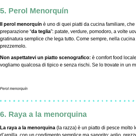
5. Perol Menorquín
Il perol menorquín
è uno di quei piatti da cucina familiare, che 
preparazione “
da teglia
”: patate, verdure, pomodoro, a volte u
gratinatura semplice che lega tutto. Come sempre, nella cucina
prezzemolo.
Non aspettatevi un piatto scenografico:
è comfort food local
vogliamo qualcosa di tipico e senza rischi. Se lo trovate in un 
Perol menorquín
6. Raya a la menorquina
La raya a la menorquina
(la razza) è un piatto di pesce molto lo
d’argilla, con un condimento semplice ma saporito: aglio, prezze