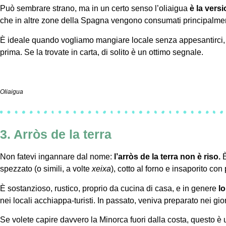
Può sembrare strano, ma in un certo senso l’oliaigua
è la vers
che in altre zone della Spagna vengono consumati principalmen
È ideale quando vogliamo mangiare locale senza appesantirci
prima. Se la trovate in carta, di solito è un ottimo segnale.
Oliaigua
3. Arròs de la terra
Non fatevi ingannare dal nome:
l’arròs de la terra non è riso.
È
spezzato (o simili, a volte
xeixa
), cotto al forno e insaporito co
È sostanzioso, rustico, proprio da cucina di casa, e in genere
lo
nei locali acchiappa-turisti. In passato, veniva preparato nei gio
Se volete capire davvero la Minorca fuori dalla costa, questo è u