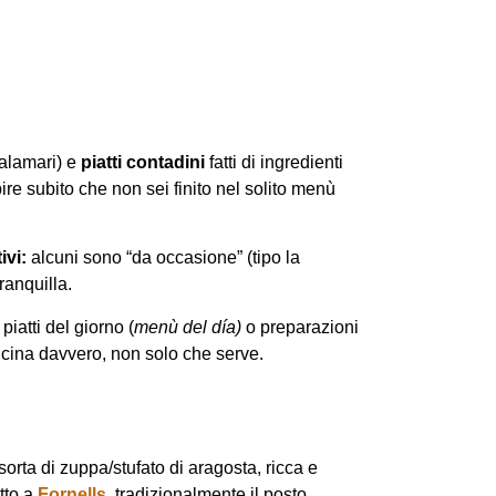
alamari) e
piatti contadini
fatti di ingredienti
ire subito che non sei finito nel solito menù
ivi:
alcuni sono “da occasione” (tipo la
ranquilla.
iatti del giorno (
menù del día)
o preparazioni
cucina davvero, non solo che serve.
orta di zuppa/stufato di aragosta, ricca e
tto a
Fornells,
tradizionalmente il posto