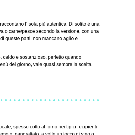
raccontano l’isola più autentica. Di solito è una
ova o carne/pesce secondo la versione, con una
 di queste parti, non mancano aglio e
e, caldo e sostanzioso, perfetto quando
menù del giorno, vale quasi sempre la scelta.
cale, spesso cotto al forno nei tipici recipienti
molo, pangrattato, a volte un tocco di vino o